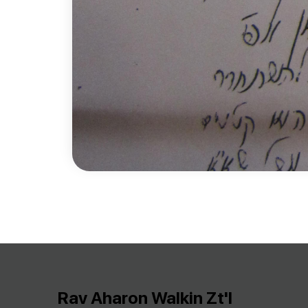
Rav Aharon Walkin Zt'l