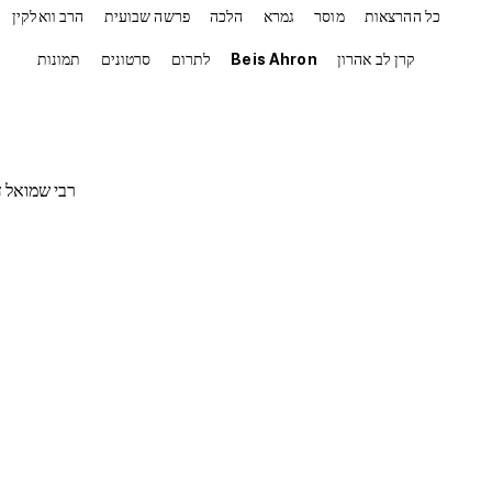
כל ההרצאות
מוסר
גמרא
הלכה
פרשה שבועית
הרב וואלקין
קרן לב אהרון
Beis Ahron
לתרום
סרטונים
תמונות
רבי שמואל דו