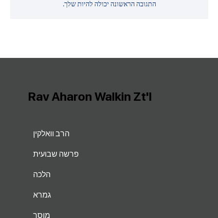
התגובה הראשונה יכולה להיות שלך.
Rav Aharon Walkin Zt'l
הרב וואלקין
פרשה שבועית
הלכה
גמרא
מוסר