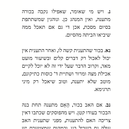
נ.
 ויש מי שאומר, שאפילו נקבה בכורה 
מתענה, ואין המנהג כן. ונוהגין שמשתתפת 
בסיום מסכת, אכן די גם אם תאכל ממה 
שיביאו הביתה מהסיום.
נא.
 בכור שהתענית קשה לו, ואחר התענית אין 
יכול לאכול רק דברים קלים ובשיעור מועט 
מאד, וקרוב הדבר שעל ידי זה לא יוכל לקיים 
אכילת מצה ומרור ושתיית ד' כוסות כתיקונם, 
מוטב שלא יתענה, וטוב שיאכל רק מיני 
תרגימא.
נב.
 אם האב בכור, הָאֵם מתענה תחת בנה 
הבכור בעודו קטן. ויש מהפוסקים שכתבו דאין 
צריכה האם להתענות, מפני שתענית האב 
עולה גם בשביל בנו, ובמקום שמצטערת יש 