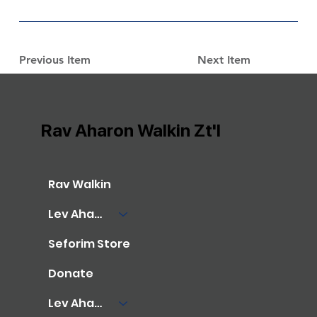
Previous Item
Next Item
Rav Aharon Walkin Zt'l
Rav Walkin
Lev Aharon Library
Seforim Store
Donate
Lev Aharon Foundation