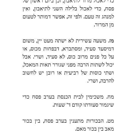
כדי לאכול מרור לתיאבון, וכן ביום ראשון של 
פסח, כדי לאכול בלילה השני לתיאבון, ואין 
למנהג זה טעם. ולפי זה, אפשר דמותר לטעום 
מן המרור.
מז.
 משעה עשירית לא ישתה מעט יין, משום 
דמיסעד סעיד, ומסתברא, דבפחות מכוס, או 
על כל פנים מרוב כוס, לא סעיד, ושרי. אבל 
יכול לשתות הרבה מפני שגורר תאות המאכל, 
ושתי כוסות של רביעית או רובן יש לחשוב 
להרבה, ושרי.
מח. משכימין לבית הכנסת בערב פסח כדי 
שיגמור סעודתו קודם ד' שעות.
מט. הבכורות מתענין בערב פסח, בין בכור 
מאב בין בכור מאם.