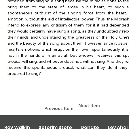
refrained from singing a song because the miracles done to the
bring them to the state of 'arose in his heart,' to such a
spontaneous outburst of the singing force from the heart, 
emotion, without the aid of intellectual power. Thus, the Midrash
intend to express any criticism of them, for if it had depended
they would certainly have sung a song, as they undoubtedly reco
their minds and understanding the greatness of the Holy One's
and the beauty of the song about them. However, since it depen
heart's emotions, which erupt on their own, spontaneously, it is 
not in the hands of man at all, but whoever receives this sp
arousal will sing, and whoever does not, will not sing. And they, w
receive this spontaneous arousal, what can they do if they
prepared to sing?
Next Item
Previous Item
Rav Walkin
Seforim Store
Donate
Lev Aha