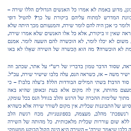
ויש להתבונן, מדוע באמת לא אמרו כל האנשים הגדולים הללו שירה – 
האמנם כוונת המדרש למתוח עליהם ביקורת על כך? להטיל דופי 
בהנהגתם ולומר כי אכן היה להם לומר שירה, והמנעותם מכך היתה שלא 
כדת? – נראה שאין זו ביקורת, אלא כל אלו האנשים שלא אמרו שירה, 
לא אמרו, משום לא יכלו לומר, לא הוכשרה להם השעה לומר. אמנם 
מדוע באמת לא הוכשרה? מה הוא הֶכשרה של השירה שאֵלו לא באו 
– אשר נראה, שסוד הדבר טמון בדבריו של רש"י על אתר, שכתב וזה 
לשונו, אז ישיר משה – אז, כשראה הנס, עלה בלבו שישיר שירה, עכ"ל. 
כאן טמון סוד הדבר! בשתי המילים הבודדות הללו! ב'עלה בלבו'! – כי 
השירה, מעצם מהותה, אין לה מקום אלא בעת ובאופן שהיא באה 
ומתפרצת מתוך שלימות ההכרה של הרגש והלב בגודל הנס בכל עומקו, 
ללא שום סיוע של התבוננות שכלית. אין מקום לשורר שירה אלא כשהיא 
מתפרצת ו'נשפכת' מהלב, מעצמה, בספונטניות, מכח רגשת הלב 
בטהרתה, ללא שום עוררות שכלית מלאכותית. כל מהותה של השירה 
היא ה'עלה בלבו שיאמר שירה' – השירה היא הינה הקול הבוקע ממעמקי 