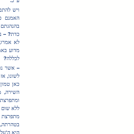
ע"כ.
לכללה?