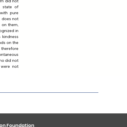
m did not 
 state of 
with pure 
 does not 
 on them, 
gnized in 
 kindness 
ds on the 
therefore 
ontaneous 
ho did not 
 were not 
ron Foundation