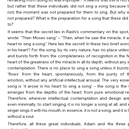
but rather that these individuals did not sing a song because t
not; the moment was not prepared for them to sing. But why was
not prepared? What is the preparation for a song that these did
to?
It seems that the secret lies in Rashi's commentary on the spot,
wrote: "Then Moses sang" – "Then, when he saw the miracle, it aro
heart to sing a song." Here lies the secret! In these two brief word
in his heart"! For the song, by its very nature, has no place unles
and bursts forth from the completeness of recognition in the fe
heart of the greatness of the miracle in all its depth, without any in
contemplation. There is no place to sing a song unless it bursts 
'flows' from the heart, spontaneously, from the purity of th
emotion, without any artificial intellectual arousal. The very esse
song is 'it arose in his heart to sing a song' – the song is the 
emerges from the depths of the heart, from pure emotional rec
Therefore, wherever intellectual contemplation and design are 
even minimally, to start singing, it is no longer a song at all, and e
singer sings it with his mouth, in essence, it is not a song, and it is 
without a soul.
Therefore, all these great individuals, Adam and the three pa