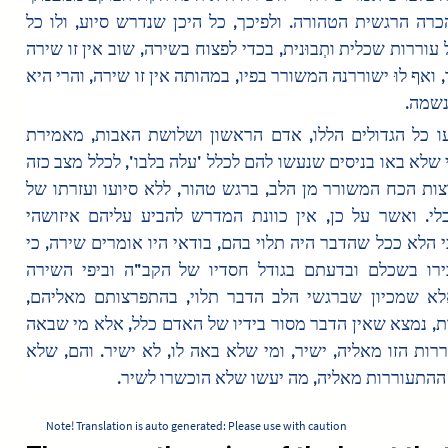
הלב, מההכרה הרגשית הטהורה. ולפיכך, כל היכן שנדרש סיוע, ולו כל 
שהוא, של עוררות שכלית ותְבוּנית, בכדי לפצוח בשירה, שוב אין זו שירה 
כלל ועיקר, ואף לוּ ישוררנה המשורר בפיו, במהותה אין זו שירה, והרי היא 
 נשמה
ולכך נמנעו כל הגדולים הללו, אדם הראשון ושלושת האבות, מאמירת 
שירה, לפי שלא באו בניסים שנעשו להם לכלל 'עלה בלבו', לכלל מצב כזה 
של התפרצות הכח המשורר מן הלב, ברגש טהור, ללא סיועו ועזרתו של 
הכח השכלי. ואשר על כן, אין כוונת המדרש להביע עליהם איזושהי 
ביקורת, כי הלא ככל שהדבר היה תלוי בהם, בודאי היו אומרים שירה, כי 
בודאי הכירו בשכלם ובדעתם בגודל חסדיו של הקב"ה וביפי השירה 
עליהם, אלא שמכיון שברגשי הלב הדבר תלוי, בהתפרצותם מאליהם, 
בספונטניות, נמצא שאין הדבר מסור בידיו של האדם כלל, אלא מי שבאה 
לו ההתעוררות הזו מאליה, ישיר, ומי שלא באה לו, לא ישיר. והם, שלא 
ההתעוררות מאליה, מה יעשו שלא הוכשרו לשיר
Note! Translation is auto generated: Please use with caution