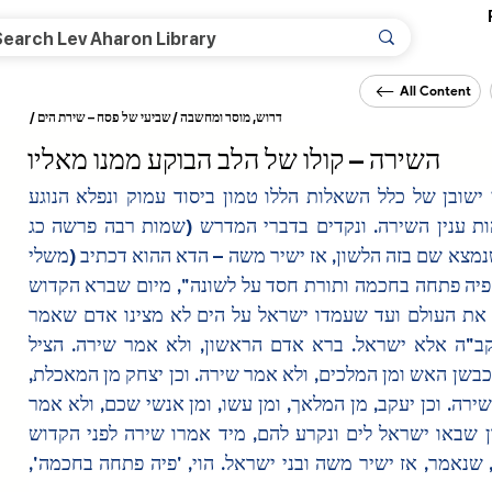
All Content
/
שביעי של פסח – שירת הים
/
דרוש, מוסר ומחשבה
השירה – קולו של הלב הבוקע ממנו מאליו
ונראה, כי ישובן של כלל השאלות הללו טמון ביסוד עמוק ונפלא הנוגע 
בעצם מהות ענין השירה. ונקדים בדברי המדרש (שמות רבה פרשה כג 
סימן ד) שנמצא שם בזה הלשון, אז ישיר משה – הדא ההוא דכתיב (משלי 
לא, כו), "פיה פתחה בחכמה ותורת חסד על לשונה", מיום שברא הקדוש 
ברוך הוא את העולם ועד שעמדו ישראל על הים לא מצינו אדם שאמר 
שירה להקב"ה אלא ישראל. ברא אדם הראשון, ולא אמר שירה. הציל 
אברהם מכבשן האש ומן המלכים, ולא אמר שירה. וכן יצחק מן המאכלת, 
ולא אמר שירה. וכן יעקב, מן המלאך, ומן עשו, ומן אנשי שכם, ולא אמר 
שירה. כיון שבאו ישראל לים ונקרע להם, מיד אמרו שירה לפני הקדוש 
ברוך הוא, שנאמר, אז ישיר משה ובני ישראל. הוי, 'פיה פתחה בחכמה', 