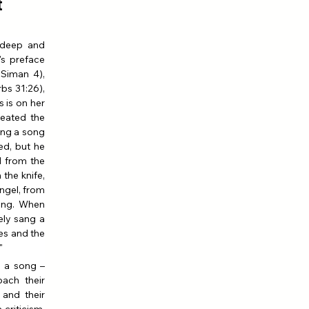
t
 deep and 
s preface 
Siman 4), 
bs 31:26), 
is on her 
eated the 
ng a song 
d, but he 
 from the 
the knife, 
ngel, from 
ong. When 
ly sang a 
es and the 
"
 a song – 
ach their 
and their 
criticism, 