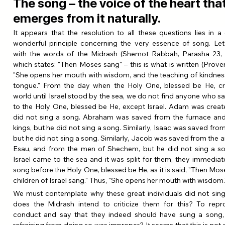
The song – the voice of the heart tha
emerges from it naturally.
It appears that the resolution to all these questions lies in a
wonderful principle concerning the very essence of song. Let'
with the words of the Midrash (Shemot Rabbah, Parasha 23, 
which states: "Then Moses sang" – this is what is written (Prover
"She opens her mouth with wisdom, and the teaching of kindness 
tongue." From the day when the Holy One, blessed be He, cr
world until Israel stood by the sea, we do not find anyone who sa
to the Holy One, blessed be He, except Israel. Adam was create
did not sing a song. Abraham was saved from the furnace and
kings, but he did not sing a song. Similarly, Isaac was saved from 
but he did not sing a song. Similarly, Jacob was saved from the a
Esau, and from the men of Shechem, but he did not sing a s
Israel came to the sea and it was split for them, they immediate
song before the Holy One, blessed be He, as it is said, "Then Mos
children of Israel sang." Thus, "She opens her mouth with wisdom.
We must contemplate why these great individuals did not sing
does the Midrash intend to criticize them for this? To repro
conduct and say that they indeed should have sung a song, 
refraining from doing so was improper? It seems that this is not a 