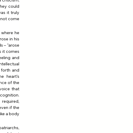
hey could 
 it truly 
 not come 
 where he 
se in his 
s – "arose 
s it comes 
eling and 
tellectual 
forth and 
e heart's 
nce of the 
voice that 
ognition. 
required, 
ven if the 
like a body 
triarchs, 