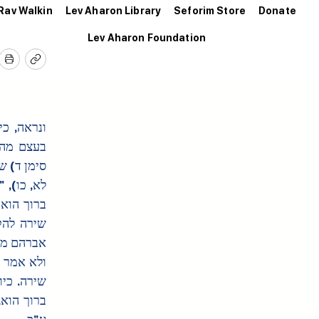
Rav Walkin
Lev Aharon Library
Seforim Store
Donate
Lev Aharon Foundation