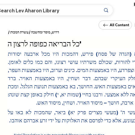
All Content
/
עשרת המכות
/
דרוש, מוסר ומחשבה
כל הבריאה כפופה לרצון ה'
והריטב"א (הגדה של פסח) פירש, דהמכות היו מכל ארבעה יסודות 
הטבע, כדי להורות, שכולם משרתיו עושי רצונו, והם כמו כלים לאומן. 
דהנה, דם וצפרדע, היו באמצעות המים. כינים וערוב, היו באמצעות העפר, 
שהוא החלק העיקרי שבהם. דבר ושחין, היו באמצעות האויר. ברד 
וארבה, באים באמצעות האש. החושך, בא באמצעות תנועת הגלגל. ומכת 
בכורות באה ללא אמצעי. ורבנו בחיי (שמות יא, י) חילק באופן קצת שונה: 
, ארבה, חושך – מיסוד האויר. ושחין, מיסוד האש
ובספר מעשי ה' (מעשי מצרים פרק יא) ביאר, שהמכות לא באו על 
עונש, אלא כדי לפרסם את האלוקות על ידי זרע אברהם אוהבו
Note! Translation is auto generated: Please use with caution