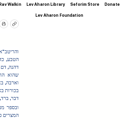
Rav Walkin
Lev Aharon Library
Seforim Store
Donate
Lev Aharon Foundation
דבר, ברד.
המצרים כ.