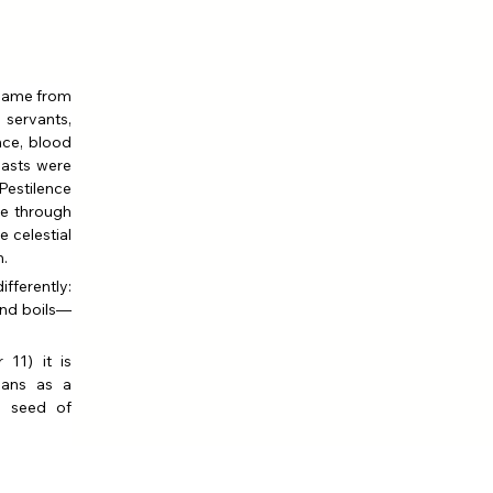
came from 
 servants, 
nce, blood 
asts were 
estilence 
e through 
celestial 
. 
erently: 
And boils—
1) it is 
ans as a 
e seed of 