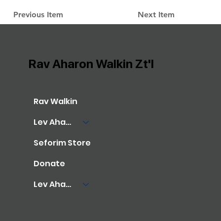
Previous Item
Next Item
Rav Aharon Walkin Zt'l
Rav Walkin
Lev Aharon Library
Seforim Store
Donate
Lev Aharon Foundation