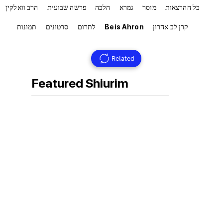
כל ההרצאות
מוסר
גמרא
הלכה
פרשה שבועית
הרב וואלקין
קרן לב אהרון
Beis Ahron
לתרום
סרטונים
תמונות
Related
Featured Shiurim