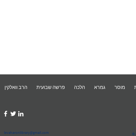
מוסר
גמרא
הלכה
פרשה שבועית
הרב וואלקין
levaharonlibrary@gmail.com
© 