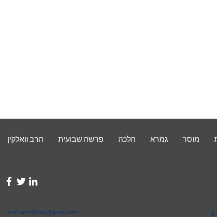
מוסר
גמרא
הלכה
פרשה שבועית
הרב וואלקין
levaharonlibrary@gmail.com
© 