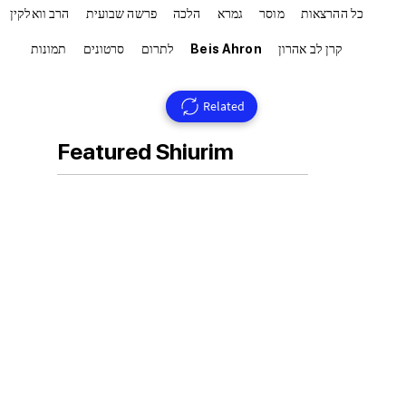
כל ההרצאות
מוסר
גמרא
הלכה
פרשה שבועית
הרב וואלקין
קרן לב אהרון
Beis Ahron
לתרום
סרטונים
תמונות
Related
Featured Shiurim