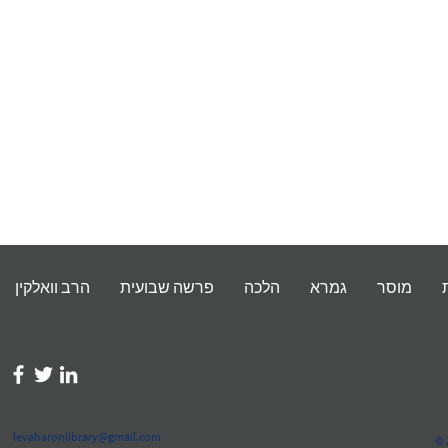
מוסר
גמרא
הלכה
פרשה שבועית
הרב וואלקין
levaharonlibrary@gmail.com
© 