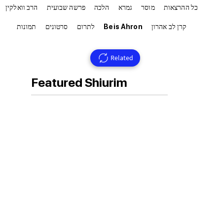
כל ההרצאות
מוסר
גמרא
הלכה
פרשה שבועית
הרב וואלקין
קרן לב אהרון
Beis Ahron
לתרום
סרטונים
תמונות
Related
Featured Shiurim