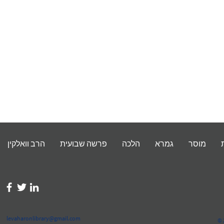
מוסר
גמרא
הלכה
פרשה שבועית
הרב וואלקין
levaharonlibrary@gmail.com
© 