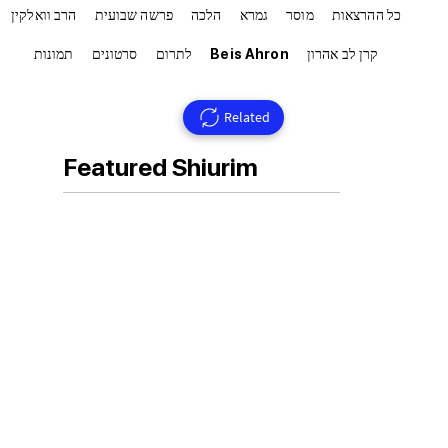
כל ההרצאות
מוסר
גמרא
הלכה
פרשה שבועית
הרב וואלקין
קרן לב אהרון
Beis Ahron
לתרום
סרטונים
תמונות
Related
Featured Shiurim