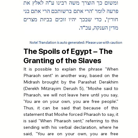
ומשום כך הוצרך משה רבינו ע"ה לאלץ את 
פרעה לומר 'הרי אתם ברשותכם הרי אתם בני 
חורין', כדי שבכך יהיו זוכים בביזת מצרים 
מדין הענקה, עכ"ד.
Note! Translation is auto generated: Please use with caution
The Spoils of Egypt – The
Granting of the Slaves
It is possible to explain the phrase "When 
Pharaoh sent" in another way, based on the 
Midrash brought by the Parashat Derakhim 
(Derekh Mitzrayim Derush 5), "Moshe said to 
Pharaoh, we will not leave here until you say, 
'You are on your own, you are free people'." 
Thus, it can be said that because of this 
statement that Moshe forced Pharaoh to say, it 
is said "When Pharaoh sent," referring to this 
sending with his verbal declaration, where he 
said, "You are on your own, you are free 