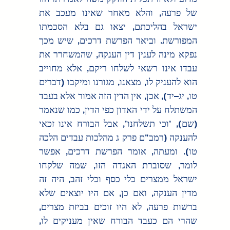
של פרעה, והלא מאחר שאינו מעכב את 
ישראל בהליכתם, יצאו גם בלא הסכמתו 
המפורשת. וביאר הפרשת דרכים, שיש מכך 
נפקא מינה לענין דין הענקה, שהמשחרר את 
עבדו אינו רשאי לשלחו ריקם, אלא מחוייב 
הוא להעניק לו, מצאנו, מגורנו ומיקבו (דברים 
טו, יג–יד), אכן, אין הדין הזה אמור אלא בעבד 
המשתלח על ידי האדון כפי הדין, כמו שנאמר 
(שם), 'וכי תשלחנו', אבל הבורח אינו זכאי 
להענקה (רמב"ם פרק ג מהלכות עבדים הלכה 
טו). ומעתה, אומר הפרשת דרכים, אפשר 
לומר, שסוברת האגדה הזו, שמה שלקחו 
ישראל ממצרים כלי כסף וכלי זהב, היה זה 
מדין הענקה, ואם כן, אם היו יוצאים שלא 
ברשות פרעה, לא היו זוכים בביזת מצרים, 
שהרי הם כעבד הבורח שאין מעניקים לו, 