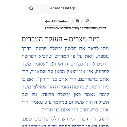
All Content
/
דרוש, מוסר ומחשבה
/
מצות סיפור יציאת מצרים
ביזת מצרים – הענקת העבדים
ניתן לבאר את הלשון 'בשלח פרעה' בדרך 
נוספת, וזאת על פי המדרש שהביא הפרשת 
דרכים (דרך מצרים דרוש ה), "שאמר משה 
לפרעה, אין אנו יוצאין מכאן עד שתאמר, הרי 
אתם ברשותכם, הרי אתם בני חורין". ואם כן 
ניתן לומר, שמחמת האמירה הזו שאילצו משה 
לומר, נאמר כאן 'בשלח פרעה', על שם 
השילוח הזה ששלחם במאמר פיו, שאמר 'הרי 
אתם ברשותכם הרי אתם בני חורין'.
והנה, גוף דברי המדרש הללו צריכים טעם, 
מדוע ולאיזו תכלית הוזקק משה לאמירתו הזו 