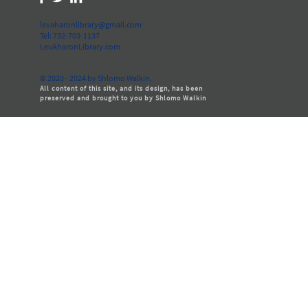
levaharonlibrary@gmail.com
Tel: 732-703-1137
LevAharonLibrary.com
© 2020 - 2024 by Shlomo Walkin.
All content of this site, and its design, has been
preserved and brought to you by Shlomo Walkin