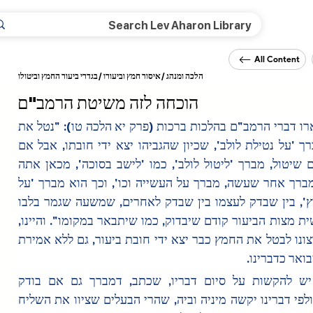
All Content
/
הלכה ומנהג
/
איסור חמץ וביעורו
בגדרי ביעור החמץ וביטולו
הוכחה לזה משיטת הרמב"ם
ובזה יתבארו דברי הרמב"ם בהלכות ברכות (פרק יא הלכה טו): "נטל את 
הלולב מברך 'על נטילת לולב', שכיון שהגביהו יצא ידי חובתו, אבל אם 
בירך קודם שיטול, מברך 'ליטול לולב', כמו 'לישב בסוכה', מכאן אתה 
למד, שהמברך אחר שעשה, מברך על העשייה וכו', וכך הוא מברך 'על 
ביעור חמץ', בין שבדק לעצמו בין שבדק לאחרים, שמשעה שגמר בלבו 
לבטל נעשית מצות הביעור קודם שיבדוק, כמו שיתבאר במקומו". והיינו, 
שבעצם רצונו לבטל את החמץ כבר יצא ידי חובת ביעור, גם ללא אמירת 
בואר כדברינו.
ולכאורה יש להקשות על סיום דבריו, שכתב, דמברך גם אם בודק 
לאחרים. ולפי דברינו יקשה מיניה וביה, שהרי הבעלים שציוו את השליח 