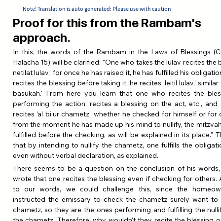
Note! Translation is auto generated: Please use with caution
Proof for this from the Rambam's
approach.
In this, the words of the Rambam in the Laws of Blessings (Ch
Halacha 15) will be clarified: "One who takes the lulav recites the bl
netilat lulav,' for once he has raised it, he has fulfilled his obligation
recites the blessing before taking it, he recites 'leitil lulav,' similar 
basukah.' From here you learn that one who recites the bless
performing the action, recites a blessing on the act, etc., and 
recites 'al bi'ur chametz,' whether he checked for himself or for o
from the moment he has made up his mind to nullify, the mitzvah o
fulfilled before the checking, as will be explained in its place.” 
that by intending to nullify the chametz, one fulfills the obligatio
even without verbal declaration, as explained.
There seems to be a question on the conclusion of his words,
wrote that one recites the blessing even if checking for others. 
to our words, we could challenge this, since the homeow
instructed the emissary to check the chametz surely want to nu
chametz, so they are the ones performing and fulfilling the nullif
the chametz. Therefore, why wouldn't they recite the blessing on 