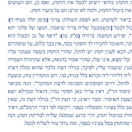
לבדוק את החמץ בודאי רוצים לבטל את החמץ, ואם כן, הם העושים 
את ביטול החמץ, ולמה לא יברכו הם על ביעור חמץ.
עוד צריך ביאור לשיטתו, הא דפסק השולחן ערוך (סימן תלד סעיף ד): 
"שלוחו יכול לבטל [וכשמבטל שליח צריך שיאמר, חמצו של פלוני יהא 
בטל וכו']". ופירש המשנה ברורה (ס"ק טו): "דאף על גב דבטול הוא 
מטעם הפקר, והאומר לחבירו לך והפקר נכסי, אין בכך כלום, עד שיפקירם 
הוא בעצמו, הכא לענין חמץ יש להקל, שהרי החמץ בשעה שעובר עליו 
בבל יראה ובל ימצא, אינו שלו, שהרי אסור בהנאה, אלא שהתורה העמידו 
ברשותו לענין שיעבור עליו, לפיכך, בגילוי דעת בלבד שהוא מגלה דעתו 
דלא ניחא ליה דליהוי ליה זכותא כלל בגויה, סגי. ויש מחמירין בזה, ובשעת 
הדחק יש להקל, דרוב הפוסקים הסכימו לדעת המחבר". הנה מבואר 
מדבריהם כיסוד הר"ן, דאין צריך כאן הפקר גמור, הואיל וממילא יוצא 
מרשותו בשעת האיסור. וכבר ראינו, כי דעת הר"ן בגילוי דעת זה, שאין 
החמץ נחשב כלל בעיניו ומבטלהו כעפר. ויקשה לפי דברי הרמב"ם, דאיך 
מהני שליחות בביטול חמץ, הרי ברגע שממנה שליח לבדיקת חמץ, הנה 
 שהחמץ בטל בעיניו כעפר, ומה נותר עוד לשליח לבטל.