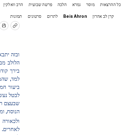
כל ההרצאות
מוסר
גמרא
הלכה
פרשה שבועית
הרב וואלקין
קרן לב אהרון
Beis Ahron
לתרום
סרטונים
תמונות
הנוסח, ומ