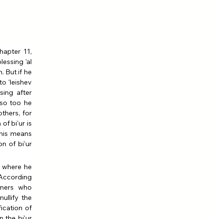
apter 11, 
essing 'al 
. But if he 
to 'leishev 
ing after 
so too he 
thers, for 
f bi'ur is 
This means 
n of bi'ur 
 where he 
According 
ners who 
llify the 
ication of 
the bi'ur 