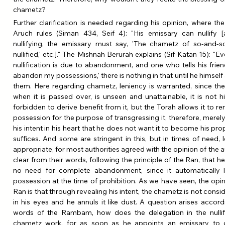
chametz?
Further clarification is needed regarding his opinion, where the
Aruch rules (Siman 434, Seif 4): "His emissary can nullify 
nullifying, the emissary must say, 'The chametz of so-and-so
nullified,' etc.]." The Mishnah Berurah explains (Sif-Katan 15): "E
nullification is due to abandonment, and one who tells his frien
abandon my possessions,' there is nothing in that until he himsel
them. Here regarding chametz, leniency is warranted, since the
when it is passed over, is unseen and unattainable, it is not his,
forbidden to derive benefit from it, but the Torah allows it to rem
possession for the purpose of transgressing it, therefore, merely
his intent in his heart that he does not want it to become his prope
suffices. And some are stringent in this, but in times of need, l
appropriate, for most authorities agreed with the opinion of the auth
clear from their words, following the principle of the Ran, that her
no need for complete abandonment, since it automatically l
possession at the time of prohibition. As we have seen, the opini
Ran is that through revealing his intent, the chametz is not conside
in his eyes and he annuls it like dust. A question arises accordi
words of the Rambam, how does the delegation in the nullifi
chametz work, for as soon as he appoints an emissary to c