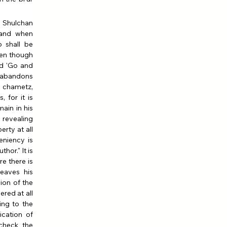
 Shulchan 
[and when 
 shall be 
ven though 
d 'Go and 
f abandons 
 chametz, 
 for it is 
ain in his 
 revealing 
rty at all 
eniency is 
or." It is 
e there is 
eaves his 
on of the 
red at all 
ng to the 
cation of 
heck the 