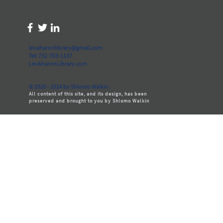
levaharonlibrary@gmail.com
Tel: 732-703-1137
LevAharonLibrary.com
© 2020 - 2024 by Shlomo Walkin.
All content of this site, and its design, has been
preserved and brought to you by Shlomo Walkin