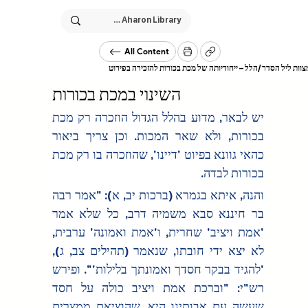
All Content
/
צוות ליל הסדר
הלל – ייחודיותה של מכת בכורות להזכירה בפירוט
השינוי במכת בכורות
יש לבאר, מדוע בהלל הגדול הוזכרה רק מכת 
בכורות, ולא שאר המכות. וכן צריך ביאור 
כהאי גוונא בפיוט 'דיינו', שהוזכרה בו רק מכת 
בכורות לבדה.
והנה, איתא בגמרא (ברכות יב, א): "אמר רבה 
בר חיננא סבא משמיה דרב, כל שלא אמר 
'אמת ויציב' שחרית, ו'אמת ואמונה' ערבית, 
לא יצא ידי חובתו, שנאמר (תהילים צב, ג), 
'להגיד בבקר חסדך ואמונתך בלילות'". ופירש 
רש"י: "וברכת אמת ויציב כולה על חסד 
שעשה עם אבותינו היא, שהוציאם ממצרים 