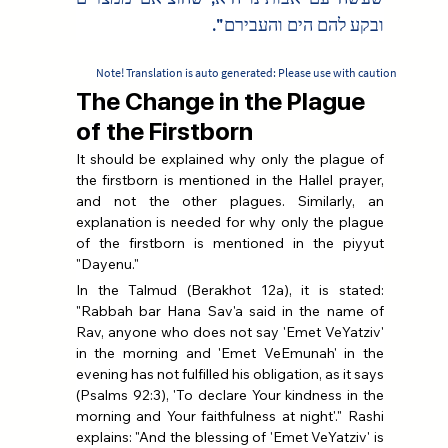
ובקע להם הים והעבירם".
Note! Translation is auto generated: Please use with caution
The Change in the Plague
of the Firstborn
It should be explained why only the plague of 
the firstborn is mentioned in the Hallel prayer, 
and not the other plagues. Similarly, an 
explanation is needed for why only the plague 
of the firstborn is mentioned in the piyyut 
"Dayenu."
In the Talmud (Berakhot 12a), it is stated: 
"Rabbah bar Hana Sav'a said in the name of 
Rav, anyone who does not say 'Emet VeYatziv' 
in the morning and 'Emet VeEmunah' in the 
evening has not fulfilled his obligation, as it says 
(Psalms 92:3), 'To declare Your kindness in the 
morning and Your faithfulness at night'." Rashi 
explains: "And the blessing of 'Emet VeYatziv' is 