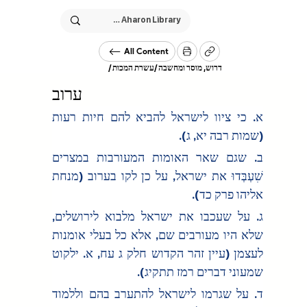
All Content
/
דרוש, מוסר ומחשבה
/
עשרת המכות
ערוב
א. כי ציוו לישראל להביא להם חיות רעות 
(שמות רבה יא, ג).
ב. שגם שאר האומות המעורבות במצרים 
שִׁעְבְּדוּ את ישראל, על כן לקו בערוב (מנחת 
אליהו פרק כד).
ג. על שעכבו את ישראל מלבוא לירושלים, 
שלא היו מעורבים שם, אלא כל בעלי אומנות 
לעצמן (עיין זהר הקדוש חלק ג עח, א. ילקוט 
שמעוני דברים רמז תתקיג).
ד. על שגרמו לישראל להתערב בהם וללמוד 