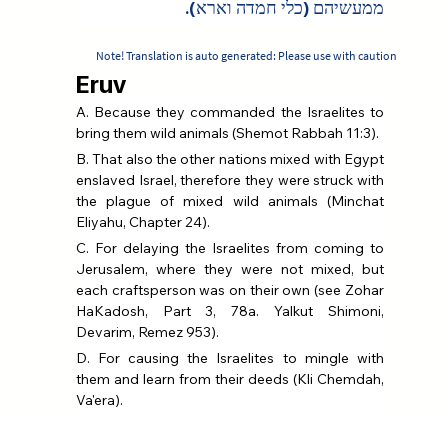
ממעשיהם (כלי חמדה וארא).
Note! Translation is auto generated: Please use with caution
Eruv
A. Because they commanded the Israelites to 
bring them wild animals (Shemot Rabbah 11:3).
B. That also the other nations mixed with Egypt 
enslaved Israel, therefore they were struck with 
the plague of mixed wild animals (Minchat 
Eliyahu, Chapter 24).
C. For delaying the Israelites from coming to 
Jerusalem, where they were not mixed, but 
each craftsperson was on their own (see Zohar 
HaKadosh, Part 3, 78a. Yalkut Shimoni, 
Devarim, Remez 953).
D. For causing the Israelites to mingle with 
them and learn from their deeds (Kli Chemdah, 
Va'era).