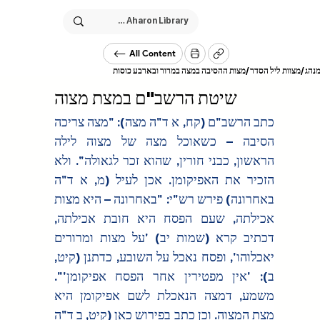
All Content
/
נהג
/
מצוות ליל הסדר
מצות ההסיבה במצה במרור ובארבע כוסות
שיטת הרשב"ם במצת מצוה
כתב הרשב"ם (קח, א ד"ה מצה): "מצה צריכה 
הסיבה – כשאוכל מצה של מצוה לילה 
הראשון, כבני חורין, שהוא זכר לגאולה". ולא 
הזכיר את האפיקומן. אכן לעיל (מ, א ד"ה 
באחרונה) פירש רש"י: "באחרונה – היא מצות 
אכילתה, שעם הפסח היא חובת אכילתה, 
דכתיב קרא (שמות יב) 'על מצות ומרורים 
יאכלוהו', ופסח נאכל על השובע, כדתנן (קיט, 
ב): 'אין מפטירין אחר הפסח אפיקומן'". 
משמע, דמצה הנאכלת לשם אפיקומן היא 
מצת המצוה. וכן כתב בפירוש כאן (קיט, ב ד"ה 