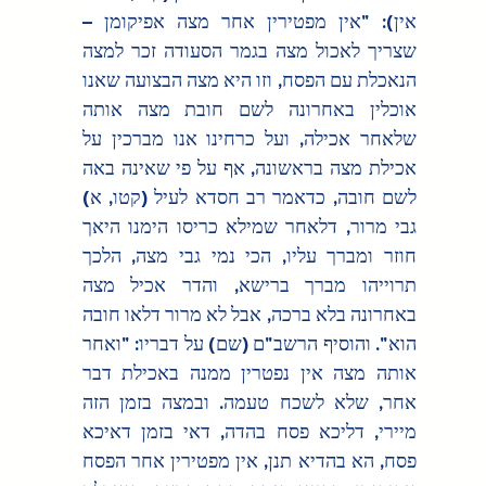
אין): "אין מפטירין אחר מצה אפיקומן – 
שצריך לאכול מצה בגמר הסעודה זכר למצה 
הנאכלת עם הפסח, וזו היא מצה הבצועה שאנו 
אוכלין באחרונה לשם חובת מצה אותה 
שלאחר אכילה, ועל כרחינו אנו מברכין על 
אכילת מצה בראשונה, אף על פי שאינה באה 
לשם חובה, כדאמר רב חסדא לעיל (קטו, א) 
גבי מרור, דלאחר שמילא כריסו הימנו היאך 
חוזר ומברך עליו, הכי נמי גבי מצה, הלכך 
תרוייהו מברך ברישא, והדר אכיל מצה 
באחרונה בלא ברכה, אבל לא מרור דלאו חובה 
הוא". והוסיף הרשב"ם (שם) על דבריו: "ואחר 
אותה מצה אין נפטרין ממנה באכילת דבר 
אחר, שלא לשכח טעמה. ובמצה בזמן הזה 
מיירי, דליכא פסח בהדה, דאי בזמן דאיכא 
פסח, הא בהדיא תנן, אין מפטירין אחר הפסח 