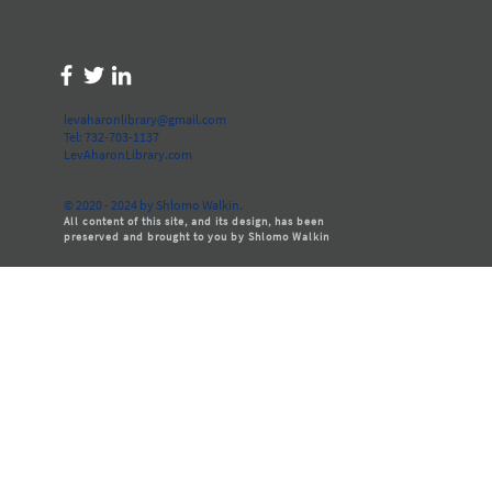
levaharonlibrary@gmail.com
Tel: 732-703-1137
LevAharonLibrary.com
© 2020 - 2024 by Shlomo Walkin.
All content of this site, and its design, has been
preserved and brought to you by Shlomo Walkin