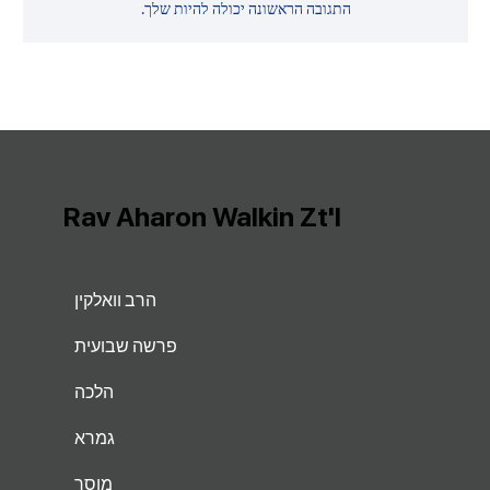
התגובה הראשונה יכולה להיות שלך.
Rav Aharon Walkin Zt'l
הרב וואלקין
פרשה שבועית
הלכה
גמרא
מוסר