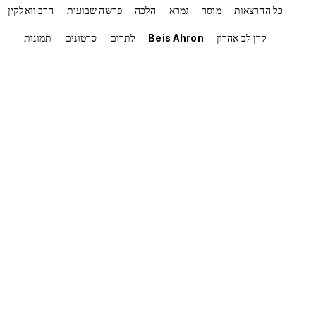
כל ההרצאות
מוסר
גמרא
הלכה
פרשה שבועית
הרב וואלקין
קרן לב אהרון
Beis Ahron
לתרום
סרטונים
תמונות