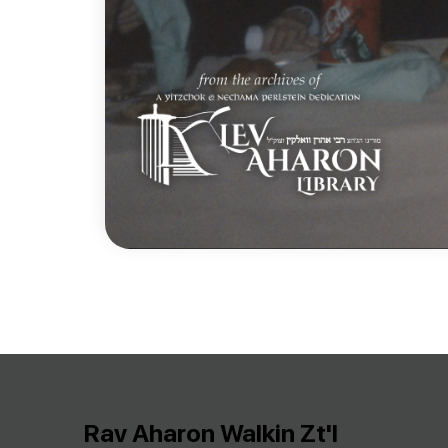
Rav Aharon Walkin Zt'l