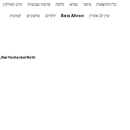
כל ההרצאות
מוסר
גמרא
הלכה
פרשה שבועית
הרב וואלקין
קרן לב אהרון
Beis Ahron
לתרום
סרטונים
תמונות
, Rav Yechezkel Roth