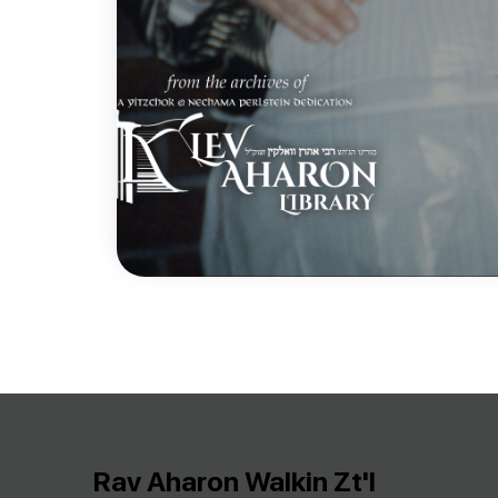
Rav Aharon Walkin Zt'l