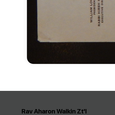
Rav Aharon Walkin Zt'l