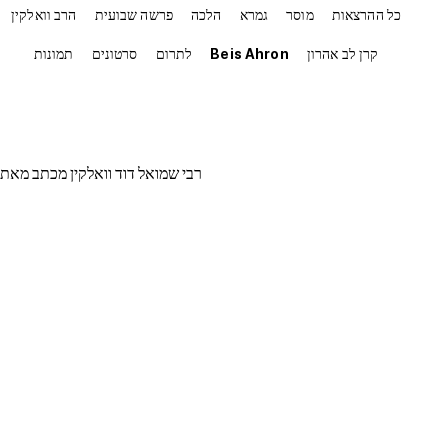
כל ההרצאות
מוסר
גמרא
הלכה
פרשה שבועית
הרב וואלקין
קרן לב אהרון
Beis Ahron
לתרום
סרטונים
תמונות
רבי שמואל דוד וואלקין מכתב מאת ח