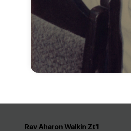
Rav Aharon Walkin Zt'l