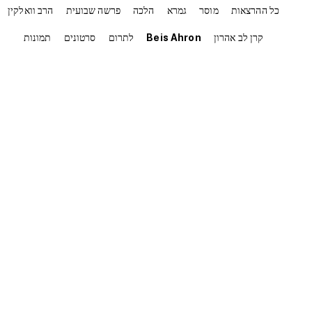
כל ההרצאות
מוסר
גמרא
הלכה
פרשה שבועית
הרב וואלקין
קרן לב אהרון
Beis Ahron
לתרום
סרטונים
תמונות