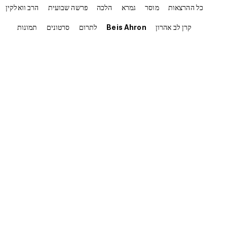
כל ההרצאות
מוסר
גמרא
הלכה
פרשה שבועית
הרב וואלקין
קרן לב אהרון
Beis Ahron
לתרום
סרטונים
תמונות