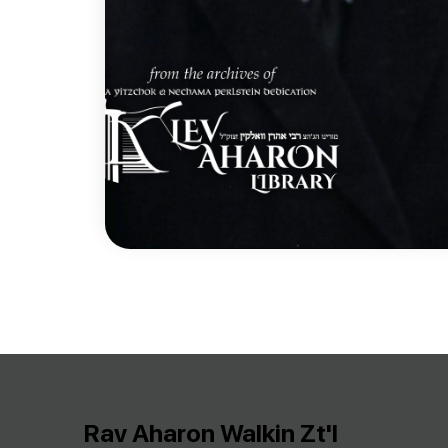
Rav Aharon Walkin Zt'l