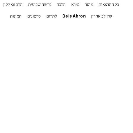
כל ההרצאות
מוסר
גמרא
הלכה
פרשה שבועית
הרב וואלקין
קרן לב אהרון
Beis Ahron
לתרום
סרטונים
תמונות