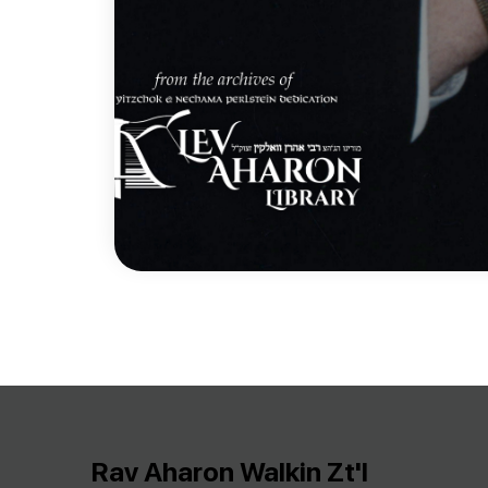
Rav Aharon Walkin Zt'l