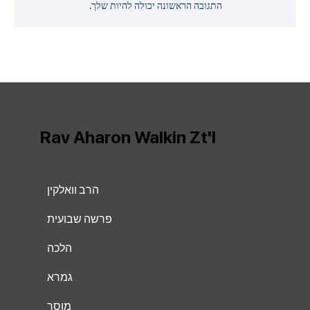
התגובה הראשונה יכולה להיות שלך.
Rav Aharon Walkin Zt'l
הרב וואלקין
פרשה שבועית
הלכה
גמרא
מוסר