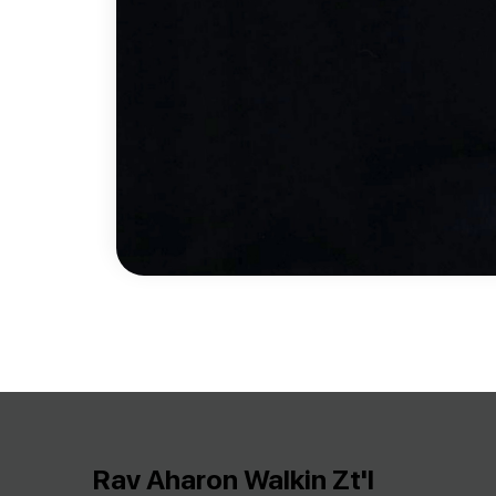
Rav Aharon Walkin Zt'l