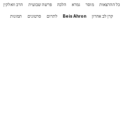
כל ההרצאות
מוסר
גמרא
הלכה
פרשה שבועית
הרב וואלקין
קרן לב אהרון
Beis Ahron
לתרום
סרטונים
תמונות