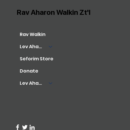
Rav Aharon Walkin Zt'l
Rav Walkin
Lev Aharon Library
Seforim Store
Donate
Lev Aharon Foundation