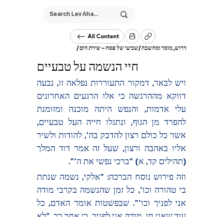
All Content
/
שביעי של פסח – שירת הים
/
דרוש, מוסר ומחשבה
חיי הנשמה על טבעיים
ויש לבאר, דמקור התעוררות נפלאה זו, נבעה 
דווקא מההרגשה כי אלו הרגעים האחרונים 
עלי אדמות, והנפש היתה מוכנה ומזומנת 
להפרד מן הגוף, ונתגלו חייה העל טבעיים, 
אשר כל כולם רצון להדבק בה', להודות ולשיר 
אליו באהבה ורצון, שעל זה אמר דוד המלך 
(תהילים קד, א) "ברכי נפשי את ה'".
וזה פירוש נוסח הברכה: "אלקי, נשמה שנתת 
בי טהורה וכו', כל זמן שהנשמה בקרבי מודה 
אני לפניך וכו'". שבפשטות אומר האדם, כל 
עוד שאני חי, מודה אני לפניך, כי אחר כך, "לא 