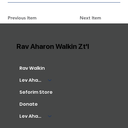
Previous Item
Next Item
Rav Aharon Walkin Zt'l
Rav Walkin
Lev Aharon Library
Seforim Store
Donate
Lev Aharon Foundation