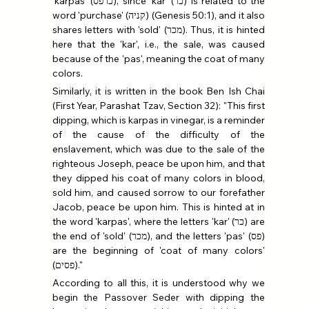
'karpas' (כרפס), since 'kar' (כר) is related to the 
word 'purchase' (קניה) (Genesis 50:1), and it also 
shares letters with 'sold' (מכר). Thus, it is hinted 
here that the 'kar', i.e., the sale, was caused 
because of the 'pas', meaning the coat of many 
colors.
Similarly, it is written in the book Ben Ish Chai 
(First Year, Parashat Tzav, Section 32): "This first 
dipping, which is karpas in vinegar, is a reminder 
of the cause of the difficulty of the 
enslavement, which was due to the sale of the 
righteous Joseph, peace be upon him, and that 
they dipped his coat of many colors in blood, 
sold him, and caused sorrow to our forefather 
Jacob, peace be upon him. This is hinted at in 
the word 'karpas', where the letters 'kar' (כר) are 
the end of 'sold' (מכר), and the letters 'pas' (פס) 
are the beginning of 'coat of many colors' 
(פסים)."
According to all this, it is understood why we 
begin the Passover Seder with dipping the 