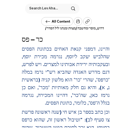
All Content
/
מצוות ומנהגי ליל הסדר
/
דרוש, מוסר ומחשבה
כר – פס
והיינו, דמפני קנאת האחים בכתונת הפסים 
שהלביש יעקב ליוסף, נגרמה מכירת יוסף, 
ובעקבותיה ירידת אבותינו למצרים. ויש לפרש, 
דגם מדרש האגדה שהביא רש"י נרמז במלה 
'כרפס', שהרי 'כר' הוא מלשון קניה (בראשית 
נ, א), והיא גם חלק מאותיות 'מכר', ואם כן 
נרמז כאן, שה'כר', דהיינו המכירה, נגרמה 
בגלל ה'פס', כלומר, כתונת הפסים.
וכן כתב בספר בן איש חי (שנה ראשונה פרשת 
צו סעיף לב): "וטיבול ראשון זה, שהוא כרפס 
בחומץ, הוא זכר לסיבת קושי השעבוד, שהיה 