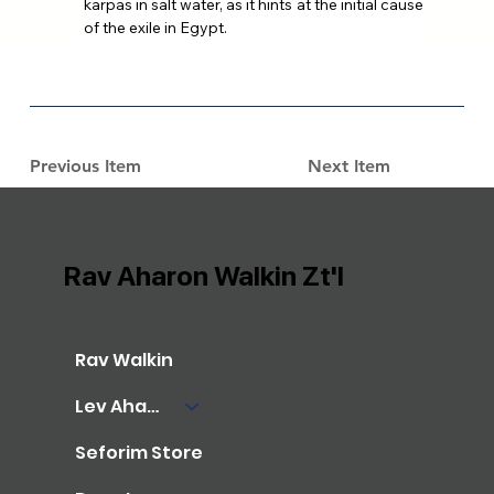
karpas in salt water, as it hints at the initial cause 
of the exile in Egypt.
Previous Item
Next Item
Rav Aharon Walkin Zt'l
Rav Walkin
Lev Aharon Library
Seforim Store