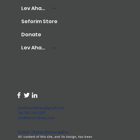
Lev Aharon Library
Seforim Store
Donate
Lev Aharon Foundation
levaharonlibrary@gmail.com
Tel: 732-703-1137
LevAharonLibrary.com
© 2020 - 2024 by Shlomo Walkin.
All content of this site, and its design, has been