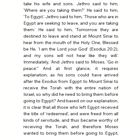
take his wife and sons. Jethro said to him, 
'Where are you taking them?' He said to him, 
'To Egypt.' Jethro said to him, 'Those who are in 
Egypt are seeking to leave, and you are taking 
them.' He said to him, 'Tomorrow they are 
destined to leave and stand at Mount Sinai to 
hear from the mouth of the Holy One, Blessed 
be He, 'I am the Lord your God' (Exodus 20:2), 
and my sons will not hear like they will.' 
Immediately, 'And Jethro said to Moses, 'Go in 
peace'." And at first glance, it requires 
explanation, as his sons could have arrived 
after the Exodus from Egypt to Mount Sinai to 
receive the Torah with the entire nation of 
Israel, so why did he need to bring them before 
going to Egypt? And based on our explanation, 
it is clear that all those who left Egypt received 
the title of 'redeemed', and were freed from all 
kinds of servitude, and thus became worthy of 
receiving the Torah, and therefore Moses 
wanted to bring them before going to Egypt, 