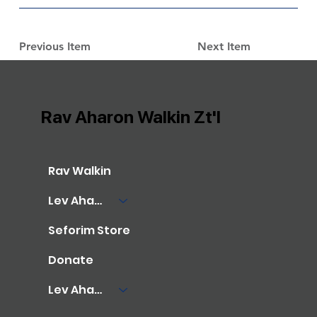
Previous Item
Next Item
Rav Aharon Walkin Zt'l
Rav Walkin
Lev Aharon Library
Seforim Store
Donate
Lev Aharon Foundation