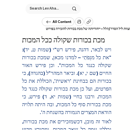
All Content
/
צוות ליל הסדר
הלל – ייחודיותה של מכת בכורות להזכירה בפירוט
מכת בכורות שקולה ככל המכות
ויש לבאר, דהנה, פירש רש"י (שמות ט, יד): 
"את כל מגֵפֺתַי – למדנו מכאן, שמכת בכורות 
שקולה כנגד כל המכות". וכן פירש האור 
החיים (שם י, יא). וביאר המהר"ל (בהגדה), כי 
בכורות הם בבחינת 'ראשית', הכוללת את כל 
הפרטים, ועל כן מכת בכורות שקולה כנגד כל 
המכות. ורבנו בחיי (שמות יא, ד) פירש, כי 
מכת בכורות סוף כל המכות, ובה היתה תלויה 
הודאת המצרים הגמורה בהשגחת ה'.
לאור זה מובן, דכשמזכירים את מכת בכורות, 
נכללין עמה כל שאר המכות. ומתורץ מדוע 