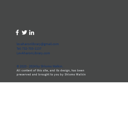
levaharonlibrary@gmail.com
Tel: 732-703-1137
LevAharonLibrary.com
© 2020 - 2024 by Shlomo Walkin.
All content of this site, and its design, has been
preserved and brought to you by Shlomo Walkin