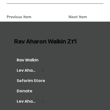
Previous Item
Next Item
Rav Aharon Walkin Zt'l
Rav Walkin
Lev Aharon Library
Seforim Store
Donate
Lev Aharon Foundation